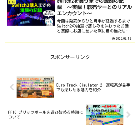
Switch2を買うまでの激闘の記
日記
の衝撃の展開が・・...
録 ～実録！転売ヤーとのリアル
エンカウント～
今回は発売からひと月半が経過するまで
Switch2の抽選で悲しみを味わったお話
と実際にお店に赴いた際に目の当たりに
した社会問題にもなっている例の人たち
2025.08.13
を含めた実態を記しておこうと思いま
す。実はこの記事は買えない時の話を書
き貯めた下書きとして...
スポンサーリンク
Euro Truck Simulator 2 運転系が苦手
でも楽しめる魅力を紹介
FF10 ブリッツボールを遊び始める時期に
ついて