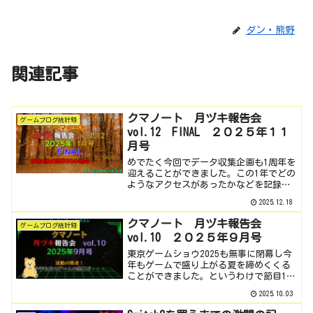
ダン・熊野
関連記事
クマノート 月ヅキ報告会
ゲームブログ統計録
vol.12 FINAL ２０２５年１１
月号
めでたく今回でデータ収集企画も1周年を
迎えることができました。この1年でどの
ようなアクセスがあったかなどを記録と
してとっておけて本当に良かったなと思
2025.12.18
っております。先日1周年の記事でお伝え
した通り今後は季節ごとのデータを取っ
クマノート 月ヅキ報告会
ゲームブログ統計録
ていくことにしまし...
vol.10 ２０２５年９月号
東京ゲームショウ2025も無事に閉幕し今
年もゲームで盛り上がる夏を締めくくる
ことができました。というわけで節目10
回目のこちらのコーナー今月もデータ採
2025.10.03
取でございます。期間開幕直後に病気で
ダウンから始まり最後の日には別方向で