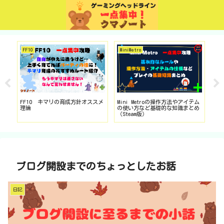
FF10
MiniMetro
ド
FF10 キマリの育成方針オススメ
Mini Metroの操作方法やアイテム
ド
ース
理論
の使い方など基礎的な知識まとめ
転
の
（Steam版）
ン・
版
ブログ開設までのちょっとしたお話
日記