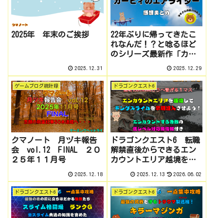
2025年 年末のご挨拶
22年ぶりに帰ってきたこ
れなんだ！？と唸るほど
のシリーズ最新作「カー
ビィのエアライダー」を
2025.12.31
2025.12.29
プレイした感想などまと
め
ゲームブログ統計録
ドラゴンクエスト6
クマノート 月ヅキ報告
ドラゴンクエスト6 転職
会 vol.12 FINAL ２０
解禁直後からできるエン
２５年１１月号
カウントエリア越境を使
ったキングスライム早期
2025.12.18
2025.12.13
2026.06.02
加入の方法とコツまとめ
（SFC版）
ドラゴンクエスト6
ドラゴンクエスト6