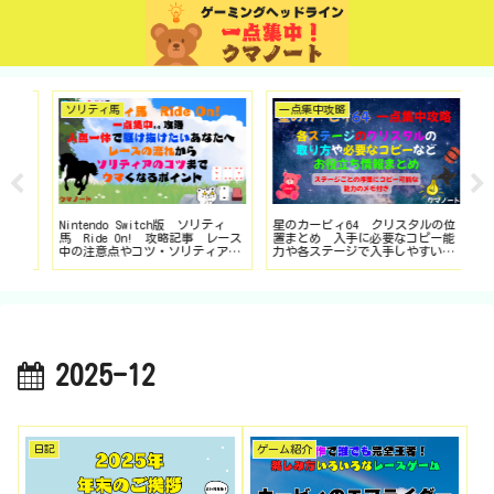
ソリティ馬
一点集中攻略
Sw
略情
Nintendo Switch版 ソリティ
星のカービィ64 クリスタルの位
ス
馬 Ride On! 攻略記事 レース
置まとめ 入手に必要なコピー能
リ
中の注意点やコツ・ソリティアの
力や各ステージで入手しやすいコ
ゲ
攻略まとめ
ピー能力などお役立ち情報も
2025-12
日記
ゲーム紹介