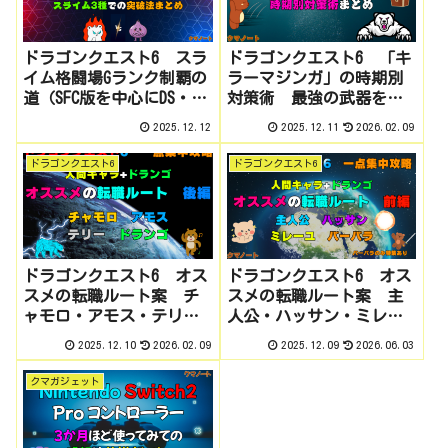
ドラゴンクエスト6 スラ
ドラゴンクエスト6 「キ
イム格闘場Gランク制覇の
ラーマジンガ」の時期別
道（SFC版を中心にDS・ス
対策術 最強の武器を守
マホ版も一部対応）
るトラウマ門番をねじ伏
2025.12.12
2025.12.11
2026.02.09
せろ！（SFC版を中心に
DS・スマホ版も対応）
ドラゴンクエスト6
ドラゴンクエスト6
ドラゴンクエスト6 オス
ドラゴンクエスト6 オス
スメの転職ルート案 チ
スメの転職ルート案 主
ャモロ・アモス・テリ
人公・ハッサン・ミレー
ー・ドランゴ編（SFC版を
ユ・バーバラ編（SFC版を
2025.12.10
2026.02.09
2025.12.09
2026.06.03
中心にDS・スマホ版も対
中心にDS・スマホ版も対
応）
応）
クマガジェット