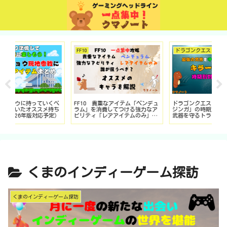
FF10
ドラゴンクエスト6
ソ
べ
FF10 貴重なアイテム「ペンデュ
ドラゴンクエスト6 「キラーマ
Ni
ち
ラム」を消費してつける強力なア
ジンガ」の時期別対策術 最強の
馬 
定）
ビリティ「レアアイテムのみ」を
武器を守るトラウマ門番をねじ伏
中
誰の装備に付与したらいいか？情
せろ！（SFC版を中心にDS・スマ
攻
報まとめ
ホ版も対応）
くまのインディーゲーム探訪
くまのインディーゲーム探訪