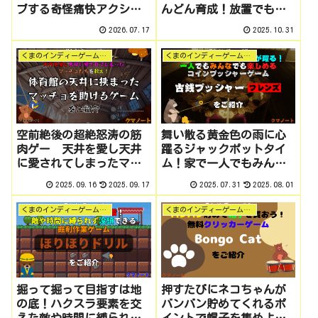
ブする奇怪痛快アクショ
んどん育成！放置でも楽
ンゲー「スゴイツヨイト
しめるクリッカー釣りゲ
2026.07.17
2025.10.31
ウフ」をご紹介 くまのイ
ーム「Cornerpond」をご
ンディーゲーム探訪 #10
紹介 月１インディー #9
くまのインディーゲーム探訪
くまのインディーゲーム探訪
空前絶後の超絶怒涛の筋
舞い散る黄金色の雨に心
肉ゲー 天井を愛し天井
躍るジャックポットタイ
に愛されてしまったマッ
ム！家で一人でもみんな
チョたちを剛速球で救
でも楽しめるコインプッ
2025.09.16
2025.09.17
2025.07.31
2025.08.01
え！「体育館の天井に挟
シャーゲーム「古銭プッ
まったマッチョを助ける
シャーフレンズ」をご紹
くまのインディーゲーム探訪
くまのインディーゲーム探訪
ゲーム」をご紹介 月１
介 月１インディー #7
インディー #8
掘って掘って目指すは地
押すたびにネコちゃんが
の底！ハクスラ要素を交
バンバン貯めてくれるポ
えた敵や時間に縛られな
イントで帽子を集めよ