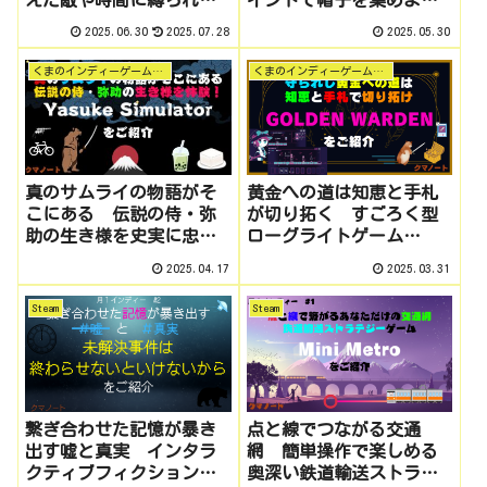
い掘削作業没頭ゲー「ほ
う！ 無料でデスクトッ
2025.06.30
2025.07.28
2025.05.30
りほりドリル」をご紹
プに置いておけるクリッ
介 月１インディー #6
カーゲーム「Bongo Cat」
くまのインディーゲーム探訪
くまのインディーゲーム探訪
をご紹介 月１インディー
#5
真のサムライの物語がそ
黄金への道は知恵と手札
こにある 伝説の侍・弥
が切り拓く すごろく型
助の生き様を史実に忠
ローグライトゲーム
実？に体験できるシミュ
「Golden Warden」をご紹
2025.04.17
2025.03.31
レーターゲーム Yasuke
介 月１インディー #3
Simulatorをご紹介 月１
Steam
Steam
インディー #4
繋ぎ合わせた記憶が暴き
点と線でつながる交通
出す嘘と真実 インタラ
網 簡単操作で楽しめる
クティブフィクションミ
奥深い鉄道輸送ストラテ