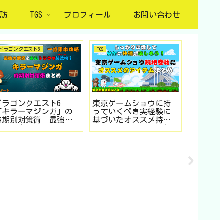
訪
TGS
プロフィール
お問い合わせ
ドラゴンクエスト6
TGS
ドラゴンク
ドラゴンクエスト6
東京ゲームショウに持
ドラゴ
「キラーマジンガ」の
っていくべき実経験に
ススメ
時期別対策術 最強の
基づいたオススメ持ち
案 チ
武器を守るトラウマ門
物情報まとめ（26年版
ス・テ
番をねじ伏せろ！（SFC
対応予定）
編（SF
版を中心にDS・スマホ
スマホ
版も対応）