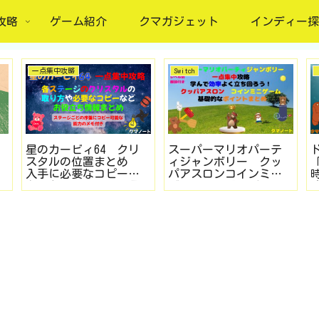
攻略
ゲーム紹介
クマガジェット
インディー探
一点集中攻略
Switch
星のカービィ64 クリ
スーパーマリオパーテ
スタルの位置まとめ
ィジャンボリー クッ
入手に必要なコピー能
パアスロンコインミニ
力や各ステージで入手
ゲームのレベル別情報
しやすいコピー能力な
まとめ
どお役立ち情報も