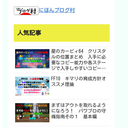
にほんブログ村
人気記事
星のカービィ64 クリスタ
ルの位置まとめ 入手に必
要なコピー能力や各ステー
ジで入手しやすいコピー能
力などお役立ち情報も
FF10 キマリの育成方針オ
ススメ理論
まずはアウトを取れるよう
になろう！ パワプロの守
備指南その１ 基本編