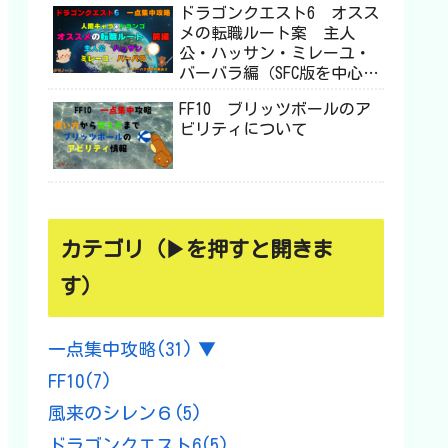
ドラゴンクエスト6 オスス
メの転職ルート案 主人
公・ハッサン・ミレーユ・
バーバラ編（SFC版を中心に
DS・スマホ版も対応）
FF10 ブリッツボールのア
ビリティについて
カテゴリ（▶を押すと開きま
す）
一点集中攻略
(31)
▼
FF10
(7)
風来のシレン６
(5)
ドラゴンクエスト6
(5)