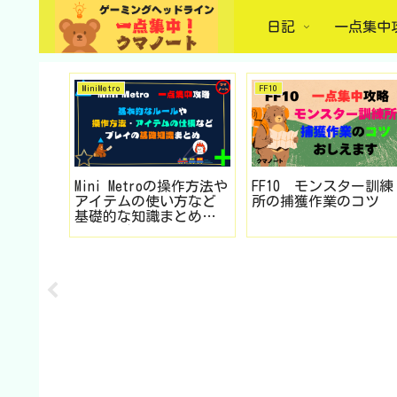
日記
一点集中
MiniMetro
FF10
ない輸
Mini Metroの操作方法や
FF10 モンスター訓練
ini
アイテムの使い方など
所の捕獲作業のコツ
の敷き方や
基礎的な知識まとめ
につい
（Steam版）
Steam