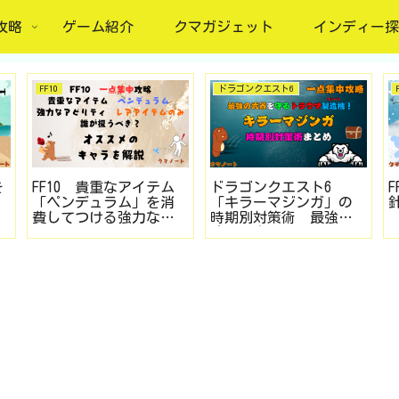
攻略
ゲーム紹介
クマガジェット
インディー探
FF10
ドラゴンクエスト6
を
FF10 貴重なアイテム
ドラゴンクエスト6
「ペンデュラム」を消
「キラーマジンガ」の
費してつける強力なア
時期別対策術 最強の
ビリティ「レアアイテ
武器を守るトラウマ門
ムのみ」を誰の装備に
番をねじ伏せろ！（SFC
付与したらいいか？情
版を中心にDS・スマホ
報まとめ
版も対応）