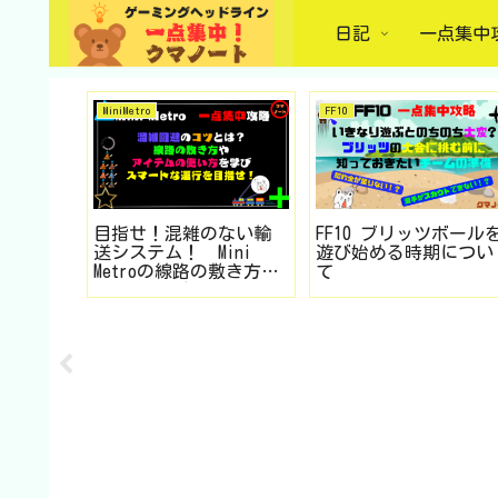
日記
一点集中
MiniMetro
FF10
でピン
目指せ！混雑のない輸
FF10 ブリッツボール
ワプロ
送システム！ Mini
遊び始める時期につい
２ ダ
Metroの線路の敷き方や
て
ンピン
アイテムの扱いについ
てのコツまとめ（Steam
版）