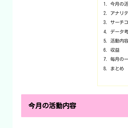
今月の
アナリ
サーチ
データ
活動内
収益
毎月の
まとめ
今月の活動内容