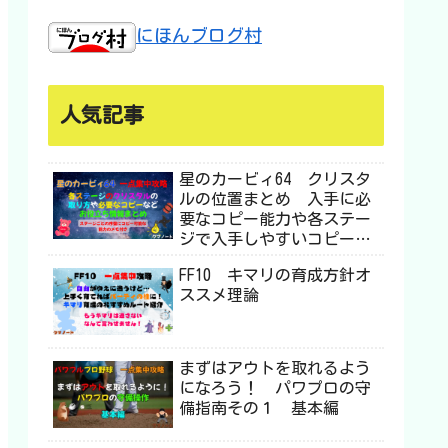
にほんブログ村
人気記事
星のカービィ64 クリスタ
ルの位置まとめ 入手に必
要なコピー能力や各ステー
ジで入手しやすいコピー能
力などお役立ち情報も
FF10 キマリの育成方針オ
ススメ理論
まずはアウトを取れるよう
になろう！ パワプロの守
備指南その１ 基本編