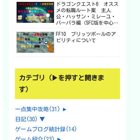
ドラゴンクエスト6 オスス
メの転職ルート案 主人
公・ハッサン・ミレーユ・
バーバラ編（SFC版を中心に
DS・スマホ版も対応）
FF10 ブリッツボールのア
ビリティについて
カテゴリ（▶を押すと開きま
す）
一点集中攻略
(31)
►
日記
(30)
▼
ゲームブログ統計録
(14)
ゲーム紹介
(23)
►