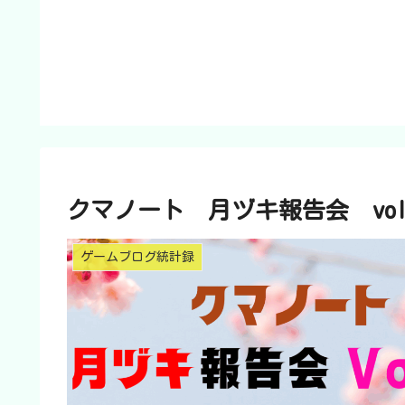
クマノート 月ヅキ報告会 vo
ゲームブログ統計録