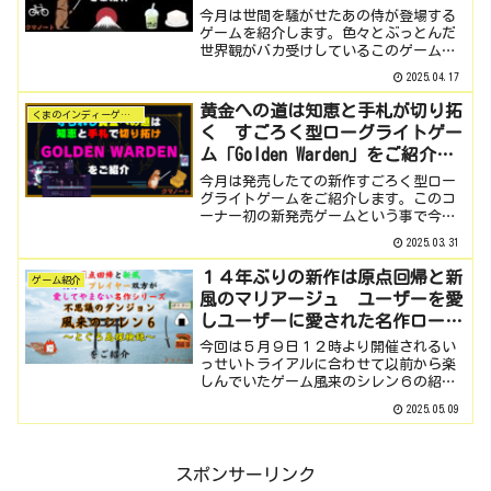
ーターゲーム Yasuke Simulator
今月は世間を騒がせたあの侍が登場する
をご紹介 月１インディー #4
ゲームを紹介します。色々とぶっとんだ
世界観がバカ受けしているこのゲームの
魅力を紐解いていきたいと思います。と
2025.04.17
いうわけで今回紹介するゲームがこちら
Yasuke Simulatorゲームの情報プレイし
黄金への道は知恵と手札が切り拓
くまのインディーゲーム探訪
たハード...
く すごろく型ローグライトゲー
ム「Golden Warden」をご紹介
月１インディー #3
今月は発売したての新作すごろく型ロー
グライトゲームをご紹介します。このコ
ーナー初の新発売ゲームという事で今回
も気合を入れて紹介をしていきます。最
2025.03.31
近ゲームカテゴリの説明が定番化してき
ていますが日ごろちゃんと調べないで使
１４年ぶりの新作は原点回帰と新
ゲーム紹介
っている何となくな事が多...
風のマリアージュ ユーザーを愛
しユーザーに愛された名作ローグ
ライクRPG最新作「不思議のダン
今回は５月９日１２時より開催されるい
ジョン 風来のシレン６ ～とぐ
っせいトライアルに合わせて以前から楽
しんでいたゲーム風来のシレン６の紹介
ろ島探検録～」をご紹介
記事を書かせていただきました。ゲーム
2025.05.09
の情報プレイしたハード（他の対応ハー
ド）Nintendo Switch（Steam）リリー
ス日2...
スポンサーリンク