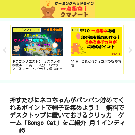
ドラゴンクエスト6
FF10
Mi
ドラゴンクエスト6 オススメの
FF10 とれとれチョコボの攻略情
Mi
き方
転職ルート案 主人公・ハッサ
報
の
ツ
ン・ミレーユ・バーバラ編（SFC
（S
版を中心にDS・スマホ版も対応）
押すたびにネコちゃんがバンバン貯めてく
れるポイントで帽子を集めよう！ 無料で
デスクトップに置いておけるクリッカーゲ
ーム「Bongo Cat」をご紹介 月１インディ
ー #5