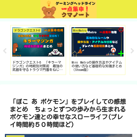
ドラゴンクエスト6
MiniMetro
ド
ボ
ドラゴンクエスト6 「キラーマ
Mini Metroの操作方法やアイテム
ド
ニ
ジンガ」の時期別対策術 最強の
の使い方など基礎的な知識まとめ
転
武器を守るトラウマ門番をねじ伏
（Steam版）
ン・
せろ！（SFC版を中心にDS・スマ
版
ホ版も対応）
「ぽこ あ ポケモン」をプレイしての感想
まとめ ちょっとずつの歩みから生まれる
ポケモン達との幸せなスローライフ(プレ
イ時間約５０時間ほど)