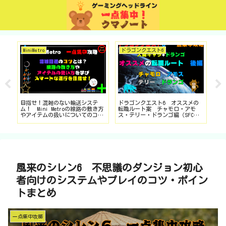
MiniMetro
ドラゴンクエスト6
TGS
目指せ！混雑のない輸送システ
ドラゴンクエスト6 オススメの
東
ム！ Mini Metroの線路の敷き方
転職ルート案 チャモロ・アモ
き
キ
やアイテムの扱いについてのコツ
ス・テリー・ドランゴ編（SFC版
物
まとめ（Steam版）
を中心にDS・スマホ版も対応）
風来のシレン6 不思議のダンジョン初心
者向けのシステムやプレイのコツ・ポイン
トまとめ
一点集中攻略