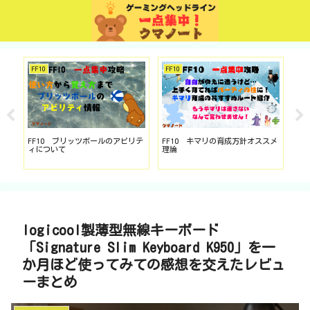
MiniMetro
TGS
ド
スメ
Mini Metroの操作方法やアイテム
東京ゲームショウ2025 チケット
ド
の使い方など基礎的な知識まとめ
情報のまとめ 楽しみ方に合わせ
ジ
（Steam版）
たオススメのチケット情報もまと
武
めてます
せろ
ホ
logicool製薄型無線キーボード
「Signature Slim Keyboard K950」を一
か月ほど使ってみての感想を交えたレビュ
ーまとめ